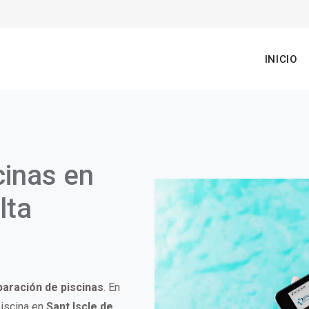
n
INICIO
gation
cinas en
lta
paración de piscinas
. En
piscina en
Sant Iscle de