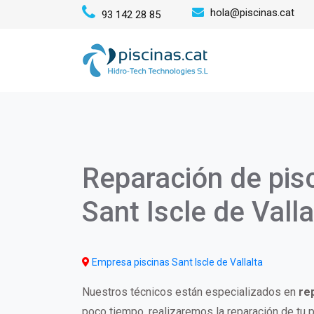
Pasar
hola@piscinas.cat
93 142 28 85
al
Mai
contenido
principal
navi
Reparación de pis
Sant Iscle de Valla
Empresa piscinas Sant Iscle de Vallalta
Nuestros técnicos están especializados en
re
poco tiempo, realizaremos la reparación de tu 