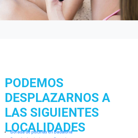
PODEMOS
DESPLAZARNOS A
LAS SIGUIENTES
LOCALIDADES
Borada de piscinas en Badalona