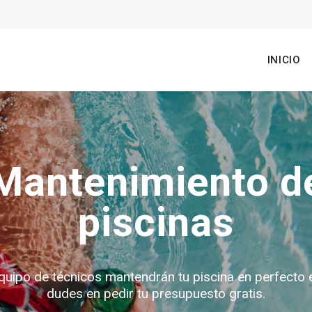
n
INICIO
gation
Mantenimiento d
piscinas
quipo de técnicos mantendrán tu piscina en perfecto 
dudes en pedir tu presupuesto gratis.