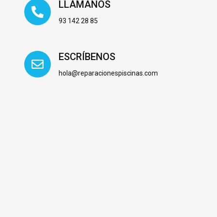
LLÁMANOS
93 142 28 85
ESCRÍBENOS
hola@reparacionespiscinas.com