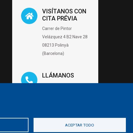
VISÍTANOS CON
CITA PRÉVIA
Carrer de Pintor
Velázquez 4 B2 Nave 28
08213 Polinyà
(Barcelona)
LLÁMANOS
93 142 28 85
ESCRÍBENOS
hola@piscinas.cat
ACEPTAR TODO