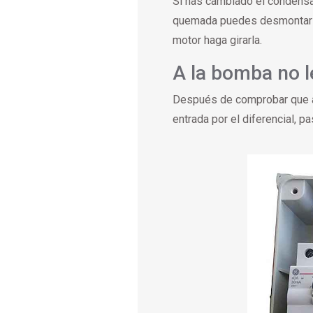
Si has cambiado el condensad
quemada puedes desmontar el 
motor haga girarla.
A la bomba no l
Después de comprobar que a l
entrada por el diferencial, p