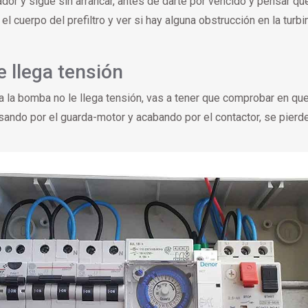
or y sigue sin arrancar, antes de darte por vencido y pensar qu
cuerpo del prefiltro y ver si hay alguna obstrucción en la turb
e llega tensión
a bomba no le llega tensión, vas a tener que comprobar en que p
asando por el guarda-motor y acabando por el contactor, se pierde