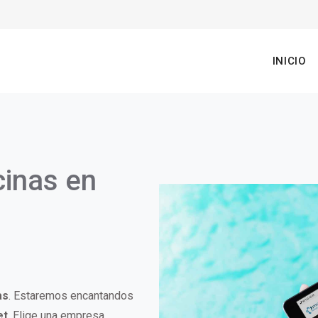
n
INICIO
gation
cinas en
as
. Estaremos encantandos
et
. Elige una empresa