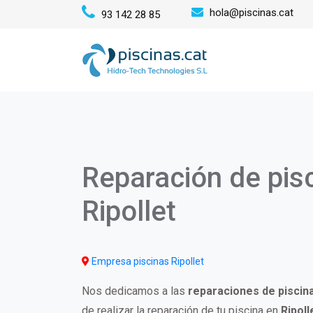
Pasar
hola@piscinas.cat
93 142 28 85
al
Mai
contenido
principal
navi
Reparación de pis
Ripollet
Empresa piscinas Ripollet
Nos dedicamos a las
reparaciones de piscin
de realizar la reparación de tu piscina en
Ripoll