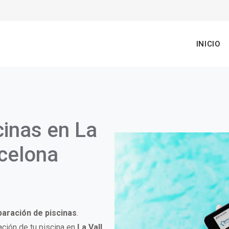
n
INICIO
gation
cinas en La
rcelona
paración de piscinas
.
ción de tu piscina en
La Vall