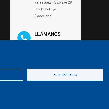
Velázquez 4 B2 Nave 28
08213 Polinyà
(Barcelona)
LLÁMANOS
93 142 28 85
ESCRÍBENOS
hola@piscinas.cat
ACEPTAR TODO
s.cat