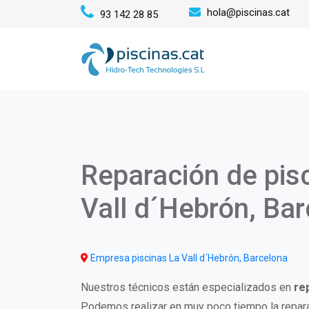
Pasar
hola@piscinas.cat
93 142 28 85
al
Mai
contenido
principal
navi
Reparación de pis
Vall d´Hebrón, Ba
Empresa piscinas La Vall d´Hebrón, Barcelona
Nuestros técnicos están especializados en
re
Podemos realizar en muy poco tiempo la repara