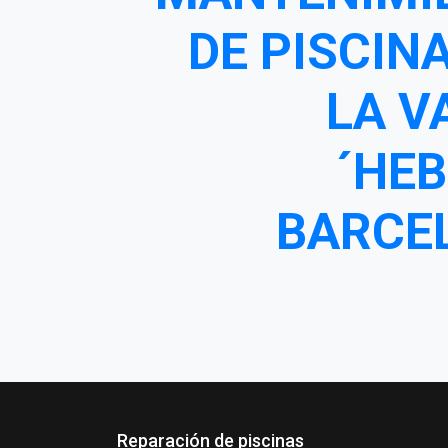
DE PISCIN
LA V
´HEB
BARCE
Reparación de piscinas