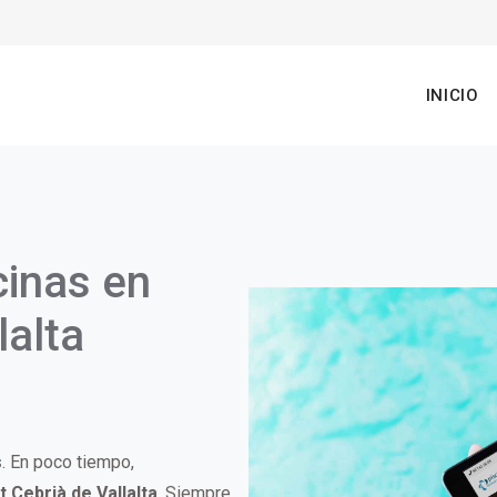
n
INICIO
gation
cinas en
lalta
s
. En poco tiempo,
t Cebrià de Vallalta
. Siempre