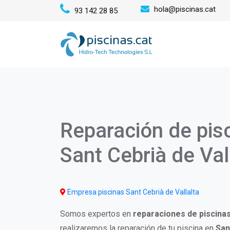
Pasar
hola@piscinas.cat
93 142 28 85
al
Mai
contenido
principal
navi
Reparación de pis
Sant Cebrià de Val
Empresa piscinas Sant Cebrià de Vallalta
Somos expertos en
reparaciones de piscina
realizaremos la reparación de tu piscina en
San