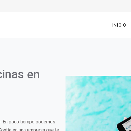
n
INICIO
gation
cinas en
s
. En poco tiempo podemos
 Confía en una empresa que te