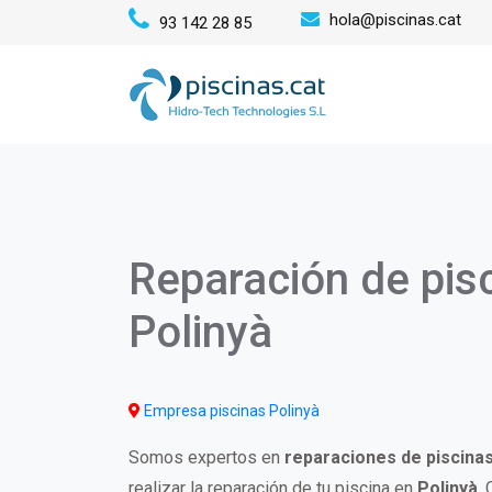
Pasar
hola@piscinas.cat
93 142 28 85
al
Mai
contenido
principal
navi
Reparación de pis
Polinyà
Empresa piscinas Polinyà
Somos expertos en
reparaciones de piscina
realizar la reparación de tu piscina en
Polinyà
.